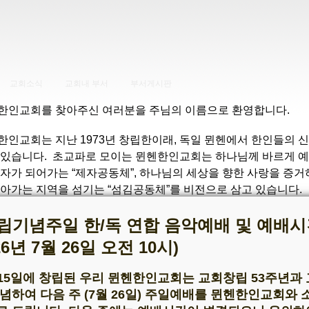
교회소식
교회내 부서
부서게시판
한인교회를 찾아주신 여러분을 주님의 이름으로 환영합니다.
한인교회는 지난 1973년 창립한이래, 독일 뮌헨에서 한인들의 
 있습니다. 초교파로 모이는 뮌헨한인교회는 하나님께 바르게 예
제자가 되어가는 “제자공동체”, 하나님의 세상을 향한 사랑을 증거
살아가는 지역을 섬기는 “섬김공동체”를 비전으로 삼고 있습니다.
러 뮌헨한인교회는 “뮌헨에 있는 일부 한인들의 신앙공동체”가 아
창립기념주일 한/독 연합 음악예배 및 예배시
는 교회”를 지향합니다. 더 나아가 교회를 찾는 모든 외국인들까
26년 7월 26일 오전 10시)
님을 만나고, 하나님의 사랑을 경험하는 은혜의 통로가 되고자 
월 15일에 창립된 우리 뮌헨한인교회는 교회창립 53주년과
교회에서 함께 하나님 나라를 이루어 갈 수 있기를 바랍니다.
념하여 다음 주 (7월 26일) 주일예배를 뮌헨한인교회와