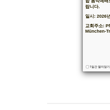
합 음악예배
랍니다.
공지
공지
일시: 2026
공지
공지
교회주소: Pfar
공지
München-Tr
예배
- 주일
- 주일
- 금
1일간 열지않기