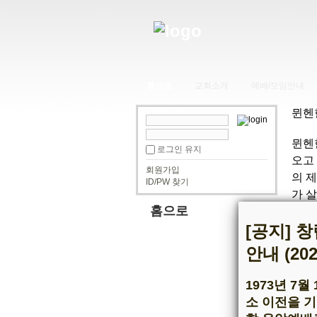
홈으로
교회소개
예배/모임안내
뮌헨
뮌헨
로그인 유지
오고
회원가입
의 
ID/PW 찾기
가 
홈으로
아울
[공지] 
섬기
안내 (20
다.
하나
1973년 7
한인
소 이전을 기